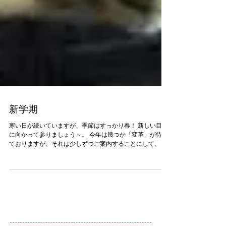
新学期
寒い日が続いていますが、季節はすっかり春！ 新しい目標
に向かって参りましょう～。 今年は幾つか「変革」が待っ
ておりますが、それは少しずつご案内することにして、 今
日は4ヶ月ぶりのごあいさつ! いつでも一緒で～す！ 奥のマ
ダ君が体重3.8kg、手前のカナちゃんが2.5k...