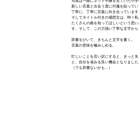
写真は一緒にネット中継を見ていた小学
新しい言葉と出会う度に付箋を貼ってい
丁寧に、丁寧に言葉に向き合っています
そしてタイトル付きの感想文は、時々私
たくさんの曲を知ってほしいという思い
す。そして、この力強い丁寧な文字から
辞書をひいて、きちんと文字を書く。
言葉の意味を噛みしめる。
忙しいことを言い訳にすると、きっと失
と、自分を省みる良い機会となりました
（でも辞書ないかも…）