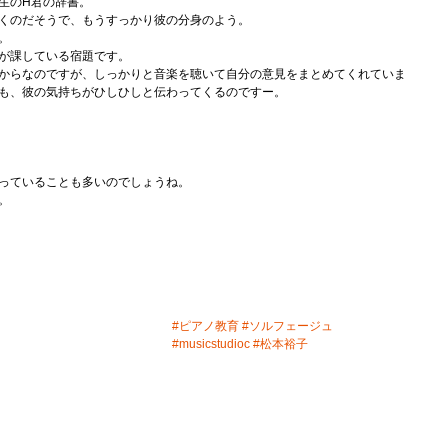
生のH君の辞書。
くのだそうで、もうすっかり彼の分身のよう。
。
が課している宿題です。
からなのですが、しっかりと音楽を聴いて自分の意見をまとめてくれていま
も、彼の気持ちがひしひしと伝わってくるのですー。
っていることも多いのでしょうね。
。
#ピアノ教育
#ソルフェージュ
#musicstudioc
#松本裕子