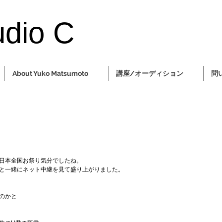
udio C
About Yuko Matsumoto
講座/オーディション
問
日本全国お祭り気分でしたね。
と一緒にネット中継を見て盛り上がりました。
のかと