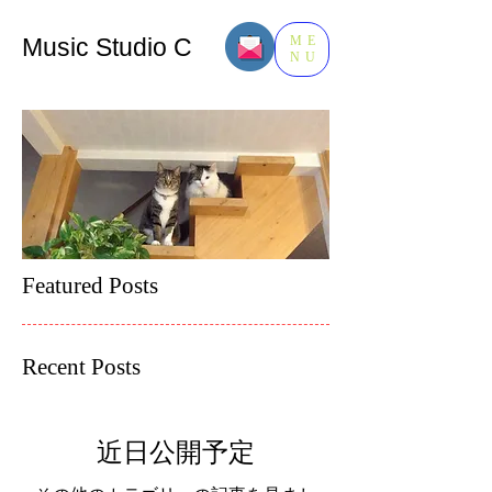
Music​ Studio C
ME
NU
Featured Posts
Recent Posts
近日公開予定